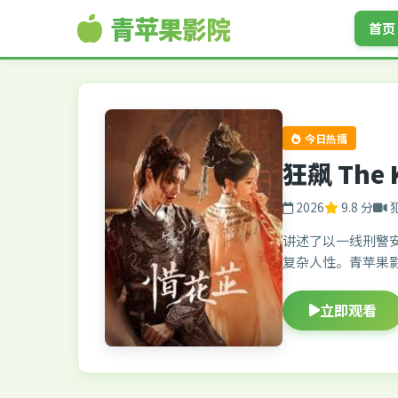
青苹果影院
首页
今日热播
狂飙 The 
2026
9.8 分
讲述了以一线刑警
复杂人性。青苹果
立即观看