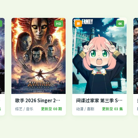
P
HD
新
4K
fe 2
歌手 2026 Singer 2026
间谍过家家 第三季 SPY×FAMILY
集
综艺 / 音乐
更新至 08 期
动漫 / 喜剧
更新至 03 集