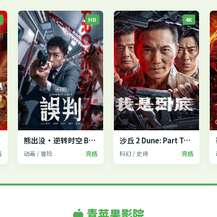
P
HD
4K
2
熊出没·逆转时空 Boonie Bears
沙丘 2 Dune: Part Two
结
动画 / 冒险
完结
科幻 / 史诗
完结
青苹果影院