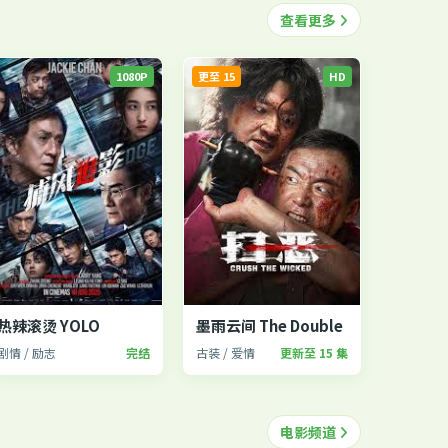
查看更多
1080P
更至 15
HD
热辣滚烫 YOLO
墨雨云间 The Double
剧情 / 励志
完结
古装 / 爱情
更新至 15 集
电影频道