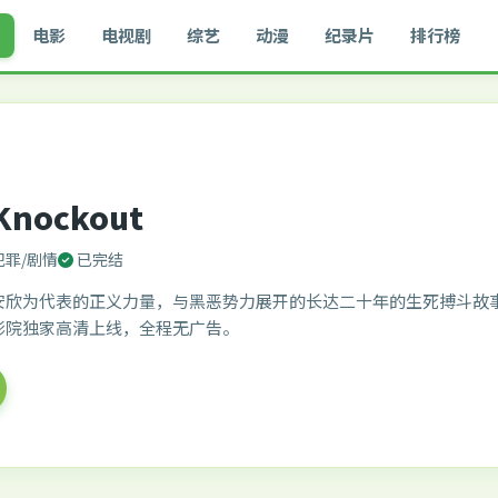
电影
电视剧
综艺
动漫
纪录片
排行榜
Knockout
犯罪/剧情
已完结
安欣为代表的正义力量，与黑恶势力展开的长达二十年的生死搏斗故
影院独家高清上线，全程无广告。