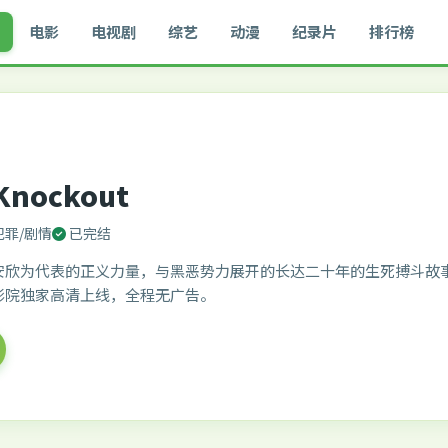
电影
电视剧
综艺
动漫
纪录片
排行榜
Knockout
犯罪/剧情
已完结
安欣为代表的正义力量，与黑恶势力展开的长达二十年的生死搏斗故
影院独家高清上线，全程无广告。