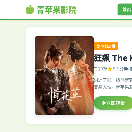
青苹果影院
首页
今日热播
狂飙 The 
2026
9.8 分
讲述了以一线刑警
复杂人性。青苹果
立即观看