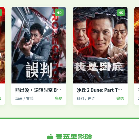
P
HD
4K
2
熊出没·逆转时空 Boonie Bears
沙丘 2 Dune: Part Two
结
动画 / 冒险
完结
科幻 / 史诗
完结
青苹果影院