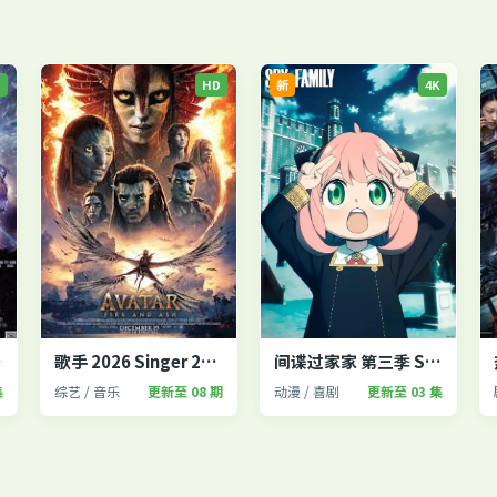
P
HD
新
4K
fe 2
歌手 2026 Singer 2026
间谍过家家 第三季 SPY×FAMILY
集
综艺 / 音乐
更新至 08 期
动漫 / 喜剧
更新至 03 集