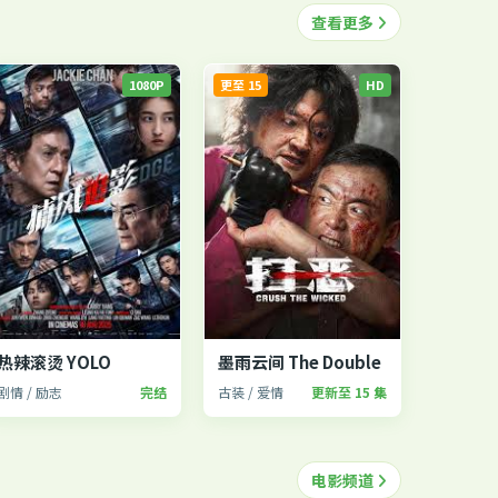
查看更多
1080P
更至 15
HD
热辣滚烫 YOLO
墨雨云间 The Double
剧情 / 励志
完结
古装 / 爱情
更新至 15 集
电影频道